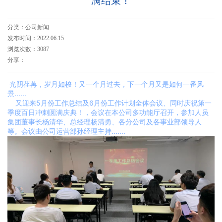
满结束！
分类：公司新闻
发布时间：2022.06.15
浏览次数：3087
分享：
光阴荏苒，岁月如梭！又一个月过去，下一个月又是如何一番风
景
......
又迎来5月份工作总结及6月份工作计划全体会议、同时庆祝第一
季度百日冲刺圆满庆典！，会议在本公司多功能厅召开，参加人员
集团董事长杨清华、总经理杨清勇、各分公司及各事业部领导人
等。会议由公司运营部
孙
经理
主持
.......