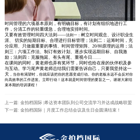
时间管理的六项基本原则，
有明确目标，有计划有组织地进行工
作，分清工作的轻重缓急，合理
地
安排时间。
又要有效管理时间四大法则——
树立时间观念、设计职业生
法则一：
涯、 切实的短期目标、合理进行目标管理；法则二：运筹时间，充
分应用、只做最重要的事情、时间管理矩阵、20/80原理的运用；法
则三：六项工作法、制订有效计划、逐步实现远期目标、自我激
励；法则四：克服拖延、有头有尾、重视今日.......
在课间的同时，黄老师也弄有奖环节，同时也给在座的伙伴积及参
与互动。学习尾声黄老师总结我们需要告诉自己，只要我坚持这一
天
，当你有渴望时，你就应该把你的意愿变成行动。你的老板永远不会反对你
向高效率的工作进发。立即行动！这本就是时间管理的要旨之一。谢谢大家结
束本期的培训课程！
上一篇: 金拍档国际 |希达资本团队到公司交流学习并达成战略联盟
下一篇: 金拍档国际｜月度工作总结会议及生日会圆满结束！