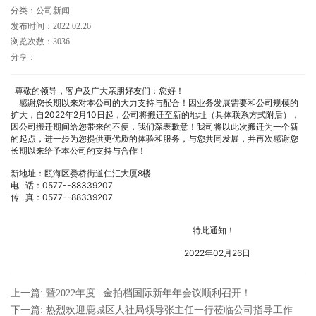
分类：公司新闻
发布时间：2022.02.26
浏览次数：3036
分享：
尊敬的领导，客户及广大亲朋好友们：您好！
感谢您长期以来对本公司的大力支持与配合！因业务发展需要和公司规模的
扩大，自2022年2月10日起，公司将搬迁至新的地址（具体联系方式附后），
因公司搬迁期间给您带来的不便，我们深表歉意！我司将以此次搬迁为一个新
的起点，进一步为您提供更优质的体验和服务，与您共同发展，并再次感谢您
长期以来给予本公司的支持与合作！
新地址：瓯海区娄桥街道仁汇大厦8楼
电 话：0577--88339207
传 真：0577--88339207
特此通知！
2022年02月26日
上一篇: 暨2022年度 | 金拍档国际新年年会议顺利召开！
下一篇: 热烈欢迎鹿城区人社局领导张主任一行莅临公司指导工作